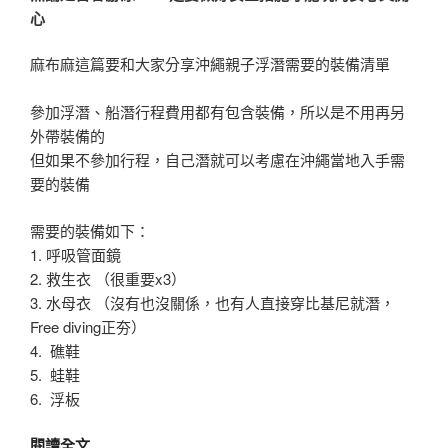
值
心
住
宿
麻布麻這篇要和大家分享沖繩親子浮潛需要的裝備清單
推
薦-
參加浮潛、船潛行程費用都有包含裝備，所以是不用再另
Class
外帶裝備的
Inn
但如果不參加行程，自己潛就可以考慮在沖繩當地入手需
名
要的裝備
護
經
需要的裝備如下：
典
1. 呼吸管面鏡
旅
2. 救生衣 （很重要x3）
館
3. 水母衣 （沒有也沒關係，也有人直接穿比基尼就潛，
(公
Free diving正夯）
寓
4. 礁鞋
酒
5. 蛙鞋
店)〉
6. 浮板
〈沖
閱讀全文