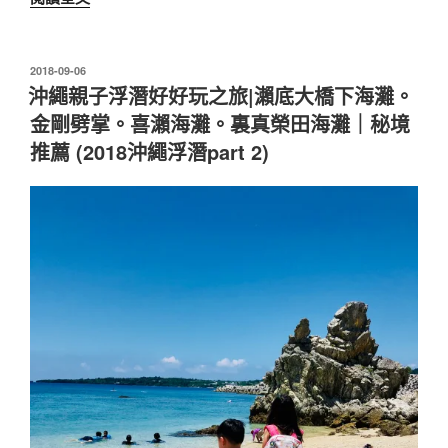
繩
親
子
發
2018-09-06
佈
浮
沖繩親子浮潛好好玩之旅|瀨底大橋下海灘。
於
潛
金剛劈掌。喜瀨海灘。裏真榮田海灘｜秘境
裝
推薦 (2018沖繩浮潛part 2)
備
清
單
|
沖
繩
哪
裡
買
裝
備
最