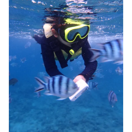
值
住
宿
推
薦-
恩
納
Class
Inn
度
假
酒
店
(公
寓
酒
店)
30
秒