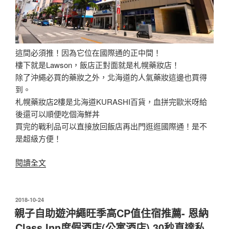
這間必須推！因為它位在國際通的正中間！
樓下就是Lawson，飯店正對面就是札幌藥妝店！
除了沖繩必買的藥妝之外，北海道的人氣藥妝這邊也買得
到。
札幌藥妝店2樓是北海道KURASHI百貨，血拼完歐米呀給
後還可以順便吃個海鮮丼
買完的戰利品可以直接放回飯店再出門逛逛國際通！是不
是超級方便！
〈[親
閱讀全文
子
自
助
發
2018-10-24
佈
遊
親子自助遊沖繩旺季高CP值住宿推薦- 恩納
於
沖
Class Inn度假酒店(公寓酒店) 30秒直達私