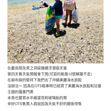
便
宜
(2018
沖
繩
浮
潛
part
3)
內
有
map
在慶良間及青之洞窟連續浮潛兩天後
code〉
第四天看天氣預報會下雨(可惡的颱風12號賴著不走)
在麻布麻的堅持下我們去了沖繩美麗海水族館
沒辦法～ 因為在OTS租車時已經買了美麗海水族館和兒童
王國的優惠門票
本來也要買水中展望塔和玻璃船的票
幸好OTS售票人員說因為天氣不好的關係停售