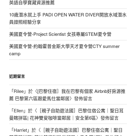
英語自學寶藏資源推薦
10歲潛水就上手 PADI OPEN WATER DIVER開放水域潛水
員證照經驗分享
美國夏令營-Project Scientist 女孩專屬STEM夏令營
美國夏令營-約翰霍普金斯大學天才夏令營CTY summer
camp
近期留言
「
Rilee
」於〈
[巴黎住宿］我在巴黎有個家 Airbnb好房源推
薦 巴黎第六區跟愛馬仕當鄰居
〉發佈留言
「
Ellen
」於〈
［親子自助遊法國］巴黎住宿公寓｜聖日耳
曼瞎拼區| 花神雙叟咖啡當鄰居｜安全第6區
〉發佈留言
「
Harriet
」於〈
［親子自助遊法國］巴黎住宿公寓｜聖日