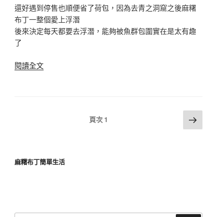
還好遇到停售也順便省了荷包，因為去青之洞窟之後麻糬
布丁一整個愛上浮潛
後來決定每天都要去浮潛，能夠被魚群包圍實在是太有趣
了
〈沖
閱讀全文
繩
親
子
浮
文
下
頁次
1
潛
一
章
好
頁
導
好
覽
玩
麻糬布丁簡單生活
之
旅|
瀨
底
大