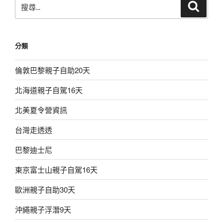
搜
搜
橋
尋
尋
下
關
海
鍵
分類
灘。
字:
金
倫敦巴黎親子自助20天
剛
劈
北海道親子自駕16天
掌。
喜
北美夏令營資訊
瀨
台灣走透透
海
灘。
巴黎迪士尼
裏
真
東京富士山親子自駕16天
榮
歐洲親子自助30天
田
海
沖繩親子浮潛9天
灘