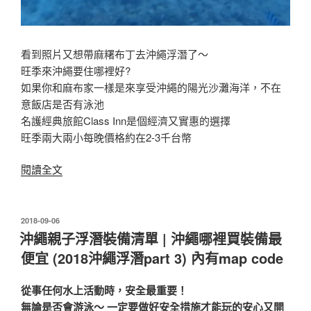
直
達
私
看到照片又想帶麻糬布丁去沖繩浮潛了～
人
旺季來沖繩要住哪裡好?
沙
如果你和麻布家一樣是來享受沖繩的陽光沙灘海洋，不在
灘〉
意飯店是否有泳池
名護經典旅館Class Inn是個經濟又實惠的選擇
旺季兩大兩小每晚價格約在2-3千台幣
〈親
閱讀全文
子
自
助
發
2018-09-06
佈
遊
沖繩親子浮潛裝備清單 | 沖繩哪裡買裝備最
於
沖
便宜 (2018沖繩浮潛part 3) 內有map code
繩
高
從事任何水上活動時，安全最重要！
CP
無論是否會游泳～ 一定要做好安全措施才能玩的安心又開