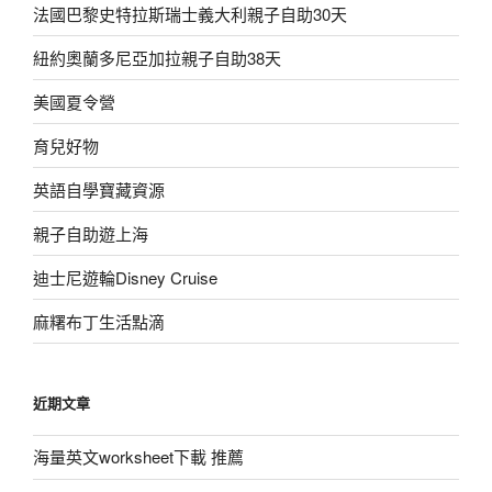
｜
法國巴黎史特拉斯瑞士義大利親子自助30天
秘
紐約奧蘭多尼亞加拉親子自助38天
境
推
美國夏令營
薦
(2018
育兒好物
沖
英語自學寶藏資源
繩
浮
親子自助遊上海
潛
part
迪士尼遊輪Disney Cruise
2)〉
麻糬布丁生活點滴
近期文章
海量英文worksheet下載 推薦