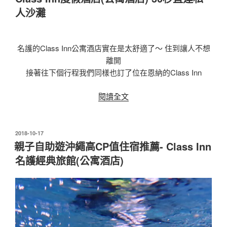
繩]
人沙灘
國
際
通
名護的Class Inn公寓酒店實在是太舒適了～ 住到讓人不想
住
離開
宿
接著往下個行程我們同樣也訂了位在恩納的Class Inn
推
薦-
〈親
閱讀全文
那
子
霸
自
Gracery
助
發
2018-10-17
Hotel
佈
遊
親子自助遊沖繩高CP值住宿推薦- Class Inn
Naha
於
沖
名護經典旅館(公寓酒店)
格
繩
雷
旺
賽
季
禮
高
飯
CP
店〉