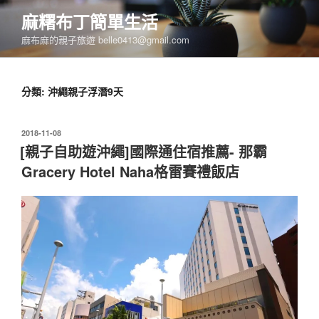
跳
麻糬布丁簡單生活
至
麻布麻的親子旅遊 belle0413@gmail.com
主
要
內
分類:
沖繩親子浮潛9天
容
發
2018-11-08
佈
[親子自助遊沖繩]國際通住宿推薦- 那霸
於
Gracery Hotel Naha格雷賽禮飯店