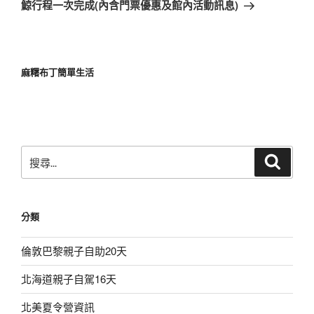
篇
鯨行程一次完成(內含門票優惠及館內活動訊息)
文
章
麻糬布丁簡單生活
搜
搜
尋
尋
關
鍵
分類
字:
倫敦巴黎親子自助20天
北海道親子自駕16天
北美夏令營資訊