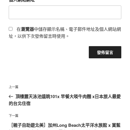
在
瀏覽器
中儲存顯示名稱、電子郵件地址及個人網站網
址，以供下次發佈留言時使用。
文
上
上一篇
章
一
頂樓露天泳池遠眺101x 早餐大啖牛肉麵 x日本旅人最愛
導
篇
的台北住宿
覽
文
章
下
下一篇
一
［親子自助遊北美］加州Long Beach太平洋水族館 x 賞藍