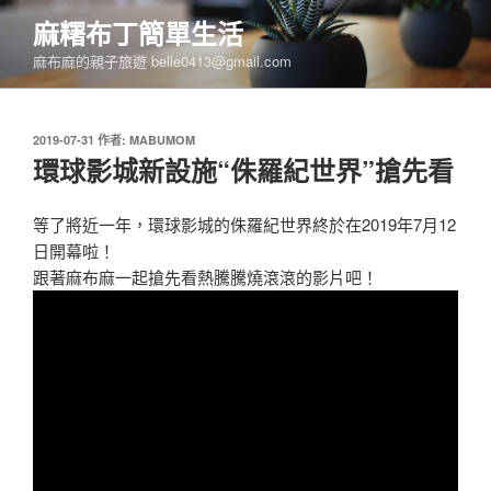
跳
麻糬布丁簡單生活
至
麻布麻的親子旅遊 belle0413@gmail.com
主
要
內
發
2019-07-31
作者:
MABUMOM
容
佈
環球影城新設施“侏羅紀世界”搶先看
於
等了將近一年，環球影城的侏羅紀世界終於在2019年7月12
日開幕啦！
跟著麻布麻一起搶先看熱騰騰燒滾滾的影片吧！