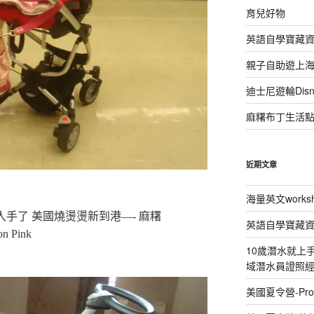
育兒好物
英語自學寶藏
親子自助遊上
迪士尼遊輪Disney
麻糬布丁生活
近期文章
海量英文works
4月中入手了 美國燒燙燙新到港—- 麻糬
英語自學寶藏
on Pink
10歲潛水就上手 P
域潛水員證照
美國夏令營-Proj