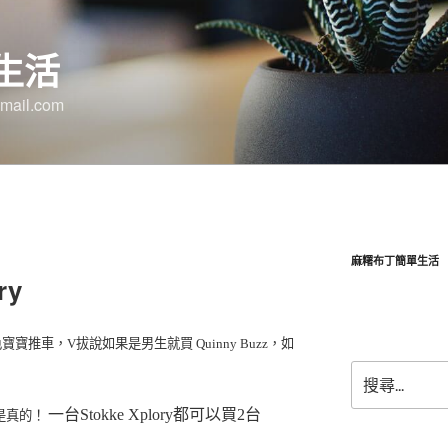
生活
ail.com
麻糬布丁簡單生活
ry
推車，V拔說如果是男生就買 Quinny Buzz，如
搜
尋
關
一台Stokke Xplory都可以買2台
是真的！
鍵