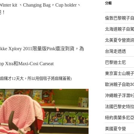
字:
分類
inter kit 、Changing Bag，Cup holder、
吧！
倫敦巴黎親子自
北海道親子自駕
北美夏令營資
 Xplory 2011限量版Pink還沒到貨，為
台灣走透透
巴黎迪士尼
ra和Maxi-Cosi Carseat
東京富士山親子
的麻糬才12天大，所以用個毯子將麻糬蓋著)
歐洲親子自助3
沖繩親子浮潛9
法國巴黎史特拉
紐約奧蘭多尼亞
美國夏令營