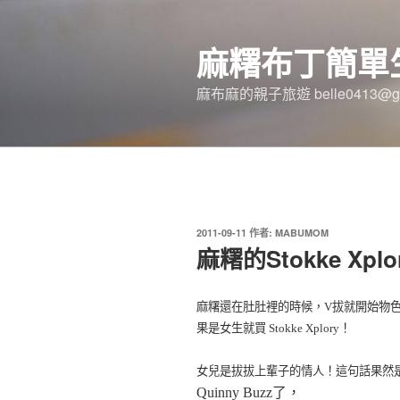
跳
至
麻糬布丁簡單
主
要
麻布麻的親子旅遊 belle0413@gm
內
容
發
2011-09-11
作者:
MABUMOM
佈
麻糬的Stokke Xplo
於
麻糬還在肚肚裡的時候，V拔就開始物色寶寶
果是女生就買 Stokke Xplory！
女兒是拔拔上輩子的情人！這句話果然
Quinny Buzz了，