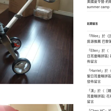
美國夏令營-約
summer camp
近期留言
「
Rilee
」於〈
房源推薦 巴黎
「
Ellen
」於〈
日耳曼瞎拼區|
佈留言
「
Harriet
」於
聖日耳曼瞎拼區
發佈留言
「
漢
」於〈
［
耳曼瞎拼區| 
留言
「
Chen HC
」