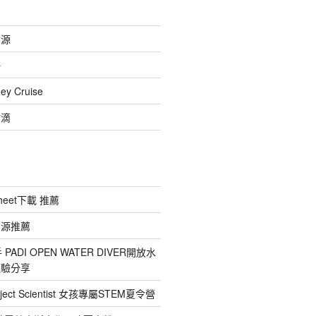
資源
海
 Cruise
點滴
heet下載 推薦
資源推薦
ADI OPEN WATER DIVER開放水
經驗分享
ect Scientist 女孩專屬STEM夏令營