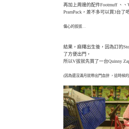
再加上周邊的配件Footmuff 、
、W
PramPack，差不多可以買3台了
偏心的拔拔…
結果，麻糬出生後，因為訂的Stokke
了方便出門，
所以V拔就先買了一台Quinny Zapp Xt
(因為還沒滿月就帶出門血拚 ，這時候