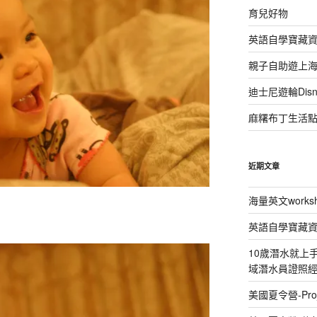
育兒好物
英語自學寶藏
親子自助遊上
迪士尼遊輪Disney
麻糬布丁生活
近期文章
海量英文works
英語自學寶藏
10歲潛水就上手 P
域潛水員證照
美國夏令營-Proj