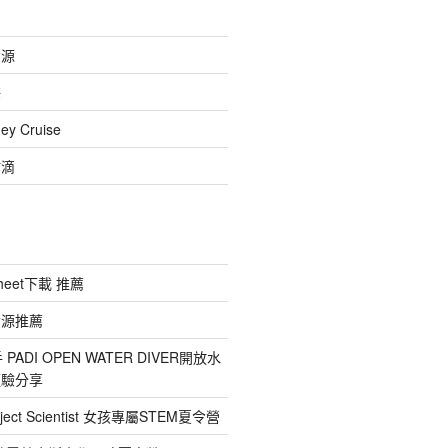
資源
海
 Cruise
點滴
heet下載 推薦
資源推薦
ADI OPEN WATER DIVER開放水
經驗分享
ect Scientist 女孩專屬STEM夏令營