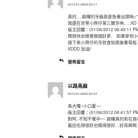
2012-01-0600:35:11
真的….麻糬的牙齒真是急著出頭吶>"
我還在苦等小齊仔第三顆牙吶…..XD
版主回覆：(01/06/2012 06:40:11 P
媽咪快去睡覺做個好夢, 如果夢到小
接下來小齊仔的牙就會如雨後春筍般.
XDDD 加油!
發佈留言
以路馬麻
2012-01-0602:55:37
長大囉~小口愛~~
版主回覆：(01/06/2012 06:41:57 P
對阿..不知不覺中~~ 麻糬真的有在長
最近吃得很好也睡得很好…好高興啊 (撒花