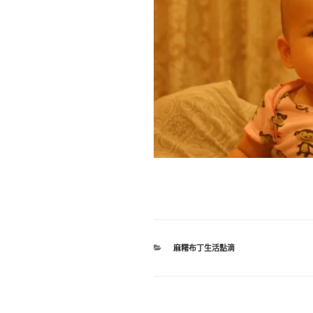
分
麻糬布丁生活點滴
類