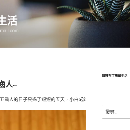
生活
ail.com
麻糬布丁簡單生活
齒人~
不到五齒人的日子只過了短短的五天，
小白
6號
搜
尋
關
鍵