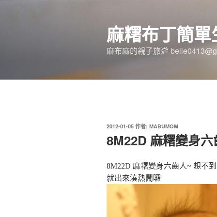
跳
至
麻糬布丁簡單
主
要
麻布麻的親子旅遊 belle0413@gm
內
容
發
2012-01-05
作者:
MABUMOM
佈
8M22D 麻糬變身六
於
8M22D 麻糬變身六齒人~ 想
就出來湊熱鬧囉