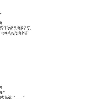
<
M)
齊仔忽然長出很多牙,
.咚咚咚的跑出來囉
M)
呢^^
瓣) ^____^