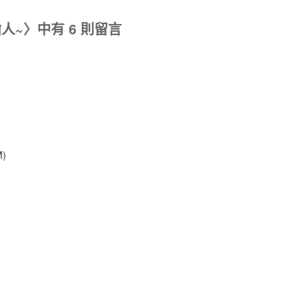
人~〉中有 6 則留言
M)