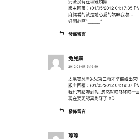
完全沒有在理鏡頭餒
版主回覆：(01/05/2012 04:17:35 P
麻糬看的就是她心愛的媽咪我啦….
好開心啊^_____^
發佈留言
兔兒麻
2012-01-0515:49:59
太厲害惹!!!兔兒第三顆才準備碰出來!!
版主回覆：(01/05/2012 04:19:37 P
我也有點嚇到呢..忽然就咚咚咚咚一
現在要更認真刷牙了 XD
發佈留言
琮琮