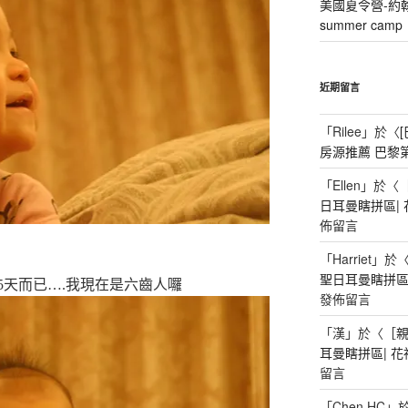
美國夏令營-約
summer camp
近期留言
「
Rilee
」於〈
房源推薦 巴黎
「
Ellen
」於〈
日耳曼瞎拼區|
佈留言
「
Harriet
」於
聖日耳曼瞎拼區
天而已….
我現在是六齒人囉
發佈留言
「
漢
」於〈
［
耳曼瞎拼區| 
留言
「
Chen HC
」