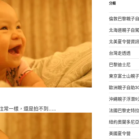
字:
分類
倫敦巴黎親子自
北海道親子自駕
北美夏令營資
台灣走透透
巴黎迪士尼
東京富士山親子
歐洲親子自助3
沖繩親子浮潛9
往常一樣，還是拍不到…..
法國巴黎史特拉
紐約奧蘭多尼亞
美國夏令營