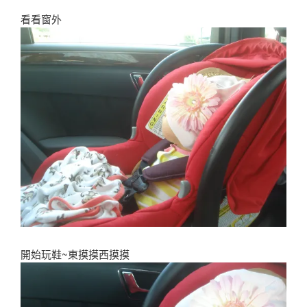
看看窗外
開始玩鞋~東摸摸西摸摸