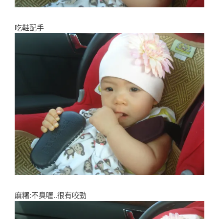
吃鞋配手
麻糬:不臭喔..很有咬勁