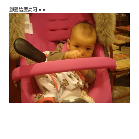
腳翹這麼高阿 =.=