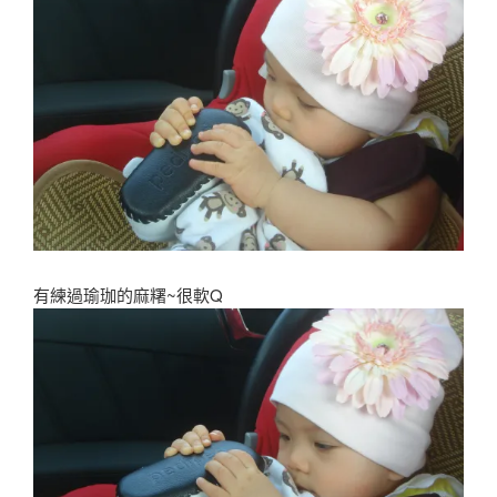
有練過瑜珈的麻糬~很軟Q