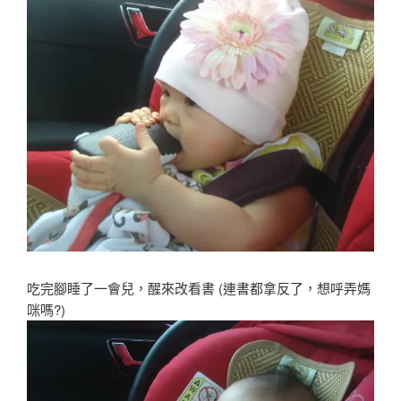
吃完腳睡了一會兒
，醒來改看書 (連書都拿反了
，想呼弄媽
咪嗎?)