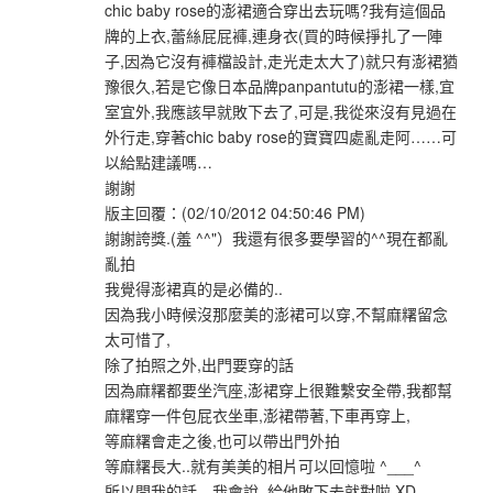
chic baby rose的澎裙適合穿出去玩嗎?我有這個品
牌的上衣,蕾絲屁屁褲,連身衣(買的時候掙扎了一陣
子,因為它沒有褲檔設計,走光走太大了)就只有澎裙猶
豫很久,若是它像日本品牌panpantutu的澎裙一樣,宜
室宜外,我應該早就敗下去了,可是,我從來沒有見過在
外行走,穿著chic baby rose的寶寶四處亂走阿……可
以給點建議嗎…
謝謝
版主回覆：(02/10/2012 04:50:46 PM)
謝謝誇獎.(羞 ^^"）我還有很多要學習的^^現在都亂
亂拍
我覺得澎裙真的是必備的..
因為我小時候沒那麼美的澎裙可以穿,不幫麻糬留念
太可惜了,
除了拍照之外,出門要穿的話
因為麻糬都要坐汽座,澎裙穿上很難繫安全帶,我都幫
麻糬穿一件包屁衣坐車,澎裙帶著,下車再穿上,
等麻糬會走之後,也可以帶出門外拍
等麻糬長大..就有美美的相片可以回憶啦 ^___^
所以問我的話…我會說..給他敗下去就對啦 XD