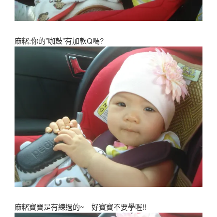
麻糬:你的”咖鼓”有加軟Q嗎?
麻糬寶寶是有練過的~ 好寶寶不要學喔!!