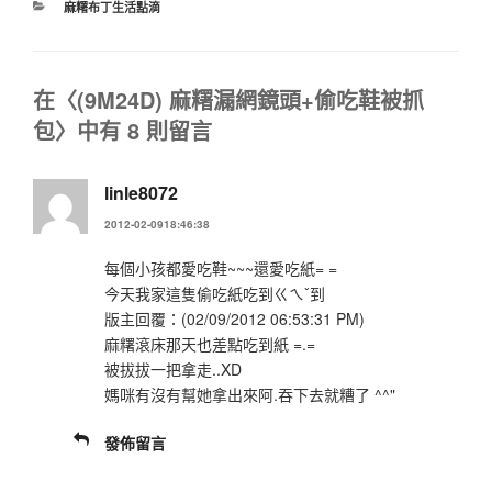
分
麻糬布丁生活點滴
類
在〈(9M24D) 麻糬漏網鏡頭+偷吃鞋被抓
包〉中有 8 則留言
linle8072
2012-02-0918:46:38
每個小孩都愛吃鞋~~~還愛吃紙= =
今天我家這隻偷吃紙吃到ㄍㄟˇ到
版主回覆：(02/09/2012 06:53:31 PM)
麻糬滾床那天也差點吃到紙 =.=
被拔拔一把拿走..XD
媽咪有沒有幫她拿出來阿.吞下去就糟了 ^^"
發佈留言