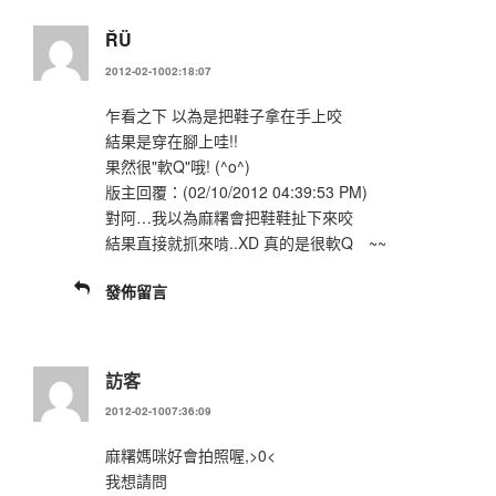
ŘÜ
2012-02-1002:18:07
乍看之下 以為是把鞋子拿在手上咬
結果是穿在腳上哇!!
果然很"軟Q"哦! (^o^)
版主回覆：(02/10/2012 04:39:53 PM)
對阿…我以為麻糬會把鞋鞋扯下來咬
結果直接就抓來啃..XD 真的是很軟Q ~~
發佈留言
訪客
2012-02-1007:36:09
麻糬媽咪好會拍照喔,>0<
我想請問