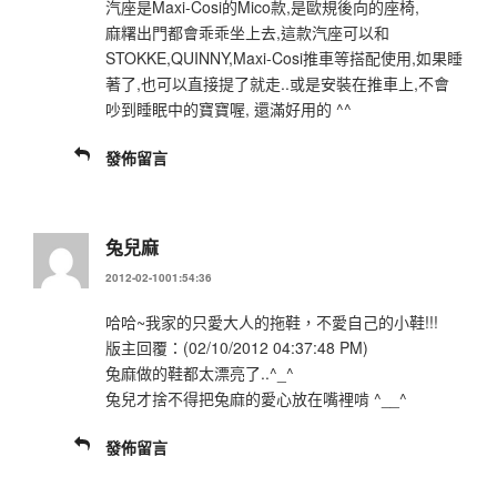
汽座是Maxi-Cosi的Mico款,是歐規後向的座椅,
麻糬出門都會乖乖坐上去,這款汽座可以和
STOKKE,QUINNY,Maxi-Cosi推車等搭配使用,如果睡
著了,也可以直接提了就走..或是安裝在推車上,不會
吵到睡眠中的寶寶喔, 還滿好用的 ^^
發佈留言
兔兒麻
2012-02-1001:54:36
哈哈~我家的只愛大人的拖鞋，不愛自己的小鞋!!!
版主回覆：(02/10/2012 04:37:48 PM)
兔麻做的鞋都太漂亮了..^_^
兔兒才捨不得把兔麻的愛心放在嘴裡啃 ^__^
發佈留言