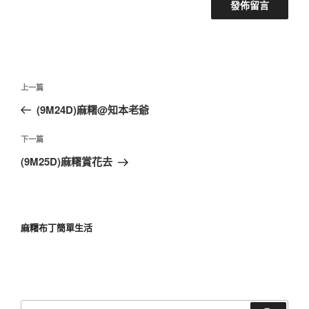
文
上
上一篇
章
一
(9M24D)麻糬@知本老爺
導
篇
覽
文
下
下一篇
章
一
(9M25D)麻糬賞花去
篇
文
章
麻糬布丁簡單生活
搜