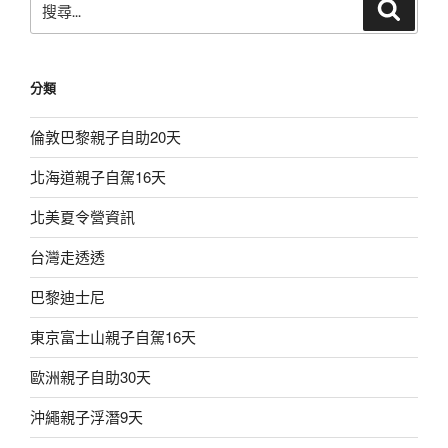
搜
尋
尋
關
鍵
分類
字:
倫敦巴黎親子自助20天
北海道親子自駕16天
北美夏令營資訊
台灣走透透
巴黎迪士尼
東京富士山親子自駕16天
歐洲親子自助30天
沖繩親子浮潛9天