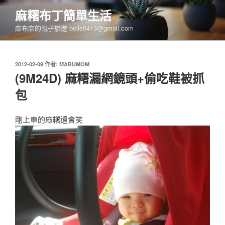
跳
麻糬布丁簡單生活
至
麻布麻的親子旅遊 belle0413@gmail.com
主
要
內
發
2012-02-09
作者:
MABUMOM
容
佈
(9M24D) 麻糬漏網鏡頭+偷吃鞋被抓
於
包
剛上車的麻糬還會笑