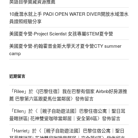
英語自學寶藏資源推薦
10歲潛水就上手 PADI OPEN WATER DIVER開放水域潛水
員證照經驗分享
美國夏令營-Project Scientist 女孩專屬STEM夏令營
美國夏令營-約翰霍普金斯大學天才夏令營CTY summer
camp
近期留言
「
Rilee
」於〈
[巴黎住宿］我在巴黎有個家 Airbnb好房源推
薦 巴黎第六區跟愛馬仕當鄰居
〉發佈留言
「
Ellen
」於〈
［親子自助遊法國］巴黎住宿公寓｜聖日耳
曼瞎拼區| 花神雙叟咖啡當鄰居｜安全第6區
〉發佈留言
「
Harriet
」於〈
［親子自助遊法國］巴黎住宿公寓｜聖日
耳曼瞎拼區| 花神雙叟咖啡當鄰居｜安全第6區
〉發佈留言