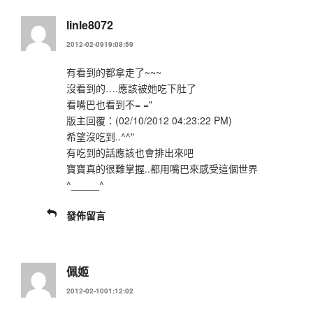
linle8072
2012-02-0919:08:59
有看到的都拿走了~~~
沒看到的….應該被她吃下肚了
看嘴巴也看到不= ="
版主回覆：(02/10/2012 04:23:22 PM)
希望沒吃到..^^"
有吃到的話應該也會排出來吧
寶寶真的很難掌握..都用嘴巴來感受這個世界
^_____^
發佈留言
佩姬
2012-02-1001:12:02