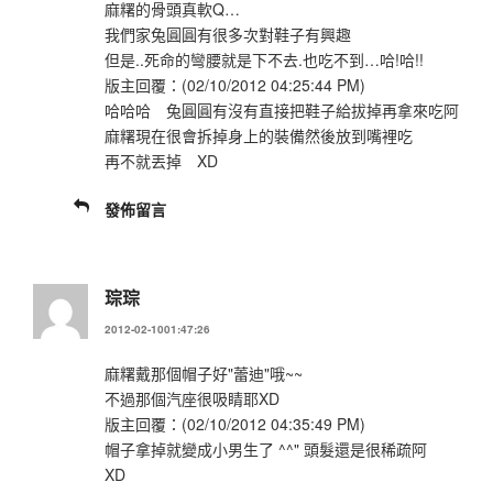
麻糬的骨頭真軟Q…
我們家兔圓圓有很多次對鞋子有興趣
但是..死命的彎腰就是下不去.也吃不到…哈!哈!!
版主回覆：(02/10/2012 04:25:44 PM)
哈哈哈 兔圓圓有沒有直接把鞋子給拔掉再拿來吃阿
麻糬現在很會拆掉身上的裝備然後放到嘴裡吃
再不就丟掉 XD
發佈留言
琮琮
2012-02-1001:47:26
麻糬戴那個帽子好"蕾迪"哦~~
不過那個汽座很吸睛耶XD
版主回覆：(02/10/2012 04:35:49 PM)
帽子拿掉就變成小男生了 ^^" 頭髮還是很稀疏阿
XD