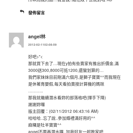
發佈留言
angel林
2012-02-1102:08:59
好吧>"<
那就買下去了…現在y拍有些賣家有推出折價金,滿
3000送300,8000可抵1200,還蠻划算的…
我們家妹妹目前剛滿六個月,是獅子寶寶^^而我現在
是休著育嬰假,每天看拍賣按計算機的媽咪
………..
那我就繼續潛水看妳的部落格吧(揮手下降)
謝謝妳囉
版主回覆：(02/11/2012 06:43:16 AM)
哈哈哈..忘了說..參加婚禮滿好用的^^
麻糬是牡羊寶寶^^
angel不要再潛水囉..加我好友一起敗家吧