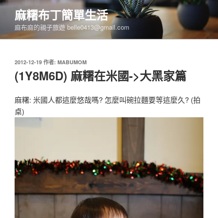
跳
麻糬布丁簡單生活
至
麻布麻的親子旅遊 belle0413@gmail.com
主
要
內
發
2012-12-19
作者:
MABUMOM
容
佈
(1Y8M6D) 麻糬在米國->大黑家篇
於
麻糬: 米國人都這麼悠哉嗎? 怎麼叫碗拉麵要等這麼久? (拍
桌)