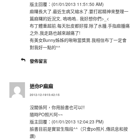
版主回覆：(01/01/2013 11:51:50 AM)
麻糬長大了.最近生病又縮水了.要打起精神來整理一
篇麻糬的近況文, 嗚嗚嗚.. 我好想你們>_<
布丁體重超前.每天肚皮都好撐.除了水腫.手指麻腫痛
之外,我走路也越來越痛了!
有美女Bunny姊姊的啾啾當獎賞.我相信布丁一定會
對我好一點的^^
發佈留言
迷你P麻麻
2012-12-1915:42:15
沒關係阿，你用臉書也可以!!
隨時PO照片阿~~
版主回覆：(01/01/2013 12:04:23 PM)
臉書目前是實習生階段^^（只會po照片,傳訊息和按
讚)