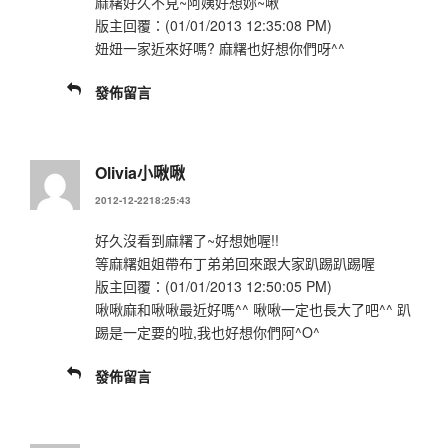
麻糬好久不見~阿姨好想妳~啾
版主回覆：(01/01/2013 12:35:08 PM)
妞妞一家近來好嗎? 麻糬也好想你們呀^^
發佈留言
Olivia小啾啾
2012-12-2218:25:43
好久沒看到麻糬了~好想她喔!!
等麻糬姐姐帶布丁弟弟回來跟大家趴踢趴踢喔
版主回覆：(01/01/2013 12:50:05 PM)
啾啾麻和啾啾最近好嗎^^ 啾啾一定也長大了吧^^ 趴
踢是一定要的啦,我也好想你們阿^O^
發佈留言