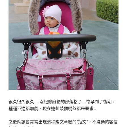
很久很久很久….沒紀錄麻糬的部落格了…懷孕到了後期，
種種不適都加劇，現在連想敲個鍵盤都是奢求…
之後應該會常常出現這種騙文章數的”短文”，不嫌棄的客倌