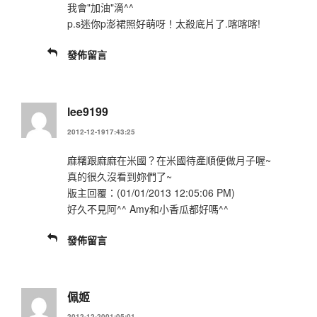
我會"加油"滴^^
p.s迷你p澎裙照好萌呀！太殺底片了.喀喀喀!
發佈留言
lee9199
2012-12-1917:43:25
麻糬跟麻麻在米國？在米國待產順便做月子喔~
真的很久沒看到妳們了~
版主回覆：(01/01/2013 12:05:06 PM)
好久不見阿^^ Amy和小香瓜都好嗎^^
發佈留言
佩姬
2012-12-2001:05:01