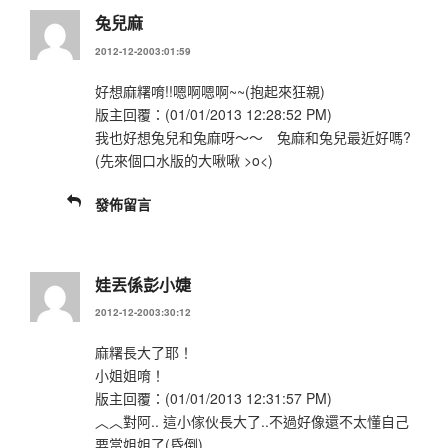
兔兒麻
2012-12-2003:01:59
好想麻糬唷!!嗯啊嗯啊~~(抱起來狂親)
版主回覆：(01/01/2013 12:28:52 PM)
我也好想兔兒和兔麻呀～～ 兔麻和兔兒最近好嗎?
(先來個口水版的大啾啾 >o<)
發佈留言
娃丟係彭小婕
2012-12-2003:30:12
麻糬長大了耶！
小姐姐唷！
版主回覆：(01/01/2013 12:31:57 PM)
︿︿對阿.. 這小傢伙長大了..不過好像還不太懂自己
要當姐姐了(昏倒)