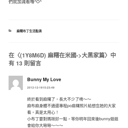
們就加減看嚕^O^
分
麻糬布丁生活點滴
類
在〈(1Y8M6D) 麻糬在米國->大黑家篇〉中
有 13 則留言
Bunny My Love
2012-12-1915:23:49
終於看到麻糬了，長大不少了唷～～
麻布麻身體不適還專程po麻糬照片給想念她的大家
看，真是太用心！
小布丁要對媽咪好一點，等你明年回來後bunny姐姐
會給你大啾啾～～～