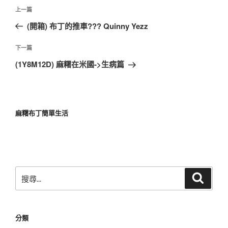
文
上
上一篇
章
一
(開箱) 布丁的推車??? Quinny Yezz
導
篇
覽
文
下
下一篇
章
一
(1Y8M12D) 麻糬在米國->生病篇
篇
文
章
麻糬布丁簡單生活
搜
搜
尋
尋
關
鍵
分類
字: