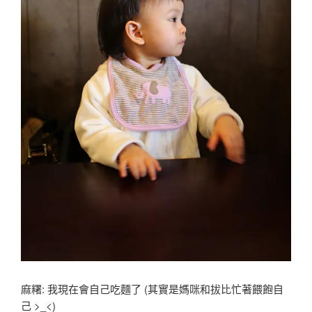
麻糬: 我現在會自己吃麵了 (其實是媽咪和拔比忙著餵飽自
己 >_<)