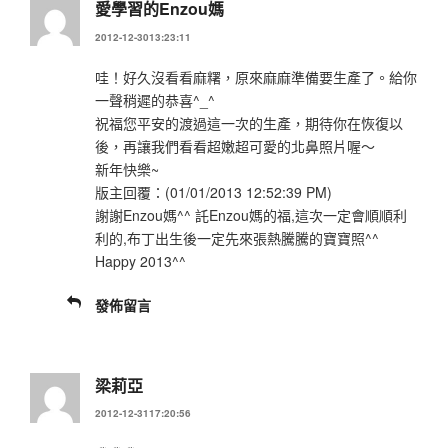
愛學習的Enzou媽
2012-12-3013:23:11
哇！好久沒看看麻糬，原來麻麻準備要生產了。給你
一聲稍遲的恭喜^_^
祝福您平安的渡過這一次的生產，期待你在恢復以
後，再讓我們看看超嫩超可愛的北鼻照片喔～
新年快樂~
版主回覆：(01/01/2013 12:52:39 PM)
謝謝Enzou媽^^ 託Enzou媽的福,這次一定會順順利
利的,布丁出生後一定先來張熱騰騰的寶寶照^^
Happy 2013^^
發佈留言
梁莉亞
2012-12-3117:20:56