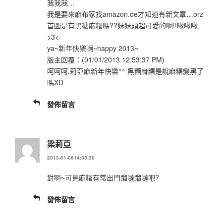
我我我…
我是要來麻布家找amazon.de才知道有新文章…orz
首圖是有黑糖麻糬嗎??妹妹頭超可愛的啊!!啾啾啾
>3<
ya~新年快樂啊~happy 2013~
版主回覆：(01/01/2013 12:53:37 PM)
呵呵呵.莉亞麻新年快樂^^ 黑糖麻糬是說麻糬變黑了
嗎XD
發佈留言
梁莉亞
2013-01-0614:35:30
對啊~可見麻糬有常出門蹓噠蹓噠吧?
發佈留言