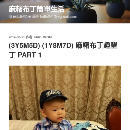
跳
麻糬布丁簡單生活
至
麻布麻的親子旅遊 belle0413@gmail.com
主
要
內
發
2014-09-21
作者:
MABUMOM
容
佈
(3Y5M5D) (1Y8M7D) 麻糬布丁趣墾
於
丁 PART 1