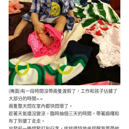
(掩面)有一段時間沒帶兩隻渡假了，工作和孩子佔據了
大部分的時間=.=
兩隻整天悶在室內都快悶壞了。
趁著天氣還沒變涼，臨時抽個三天的時間，帶著麻糬和
布丁到墾丁走走。
出發前一晚趕緊打包行李，拔拔還特地來提醒我要帶他