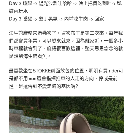
Day 2 睡醒 -> 陽光沙灘哇哈哈 -> 晚上把費吃到吐-> 凱
撒內玩水
Day 3 睡醒 -> 墾丁晃晃 -> 內埔吃牛肉 -> 回家
海生館麻糬來過幾次了，這次布丁是第二次來。每年我
們都會買年票，
可以想來就來，
因為離家近，
一個多小
時車程就會到了，麻糬很喜歡這裡，整天思思念念的就
是想到海生館看魚。
最喜歡坐在STOKKE前面放包的位置，
明明有買 rider可
是都不用 =.= 還會指揮推車的人走的方向，停或是前
進，是遺傳到不愛走路的基因嗎?