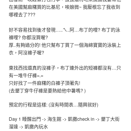
在美國幫麻糬買的比基尼，
唉娘微~ 我壓根忘了我收到
哪裡去了???
好不容易找到後才發現…..ㄟ..阿…布丁的哩? 布丁的泳
褲哩? 你都沒買喔?
厚..有夠過分的! 他只幫布丁買了一個海綿寶寶的泳裝上
衣，阿沒褲子喔?
東找西找還真的沒褲子，布丁連外出的短褲都沒有…只
有一堆牛仔褲=.=
只好找了一件麻糬的白褲子頂著先!
(去墾丁穿牛仔褲是要熱給他中暑嗎? )
預定的行程是這樣: (沒有時間表…隨興就好)
Day 1 睡醒出門 -> 海生館 -> 凱撒check in -> 墾丁大街
溜達 -> 凱撒內玩水