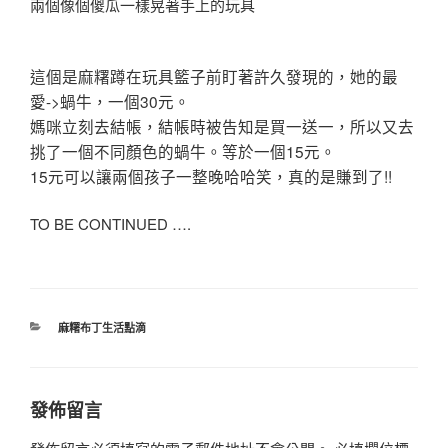
兩個像個傻瓜一樣晃著手上的玩具
這個是麻糬蹲在玩具籃子前盯著許久發現的，她的最
愛->蝸牛，一個30元。
媽咪立刻去結帳，結帳時被告知是買一送一，所以又去
挑了一個不同顏色的蝸牛。等於一個15元。
15元可以讓兩個孩子一整晚哈哈笑，真的是賺到了!!
TO BE CONTINUED ….
分
麻糬布丁生活點滴
類
發佈留言