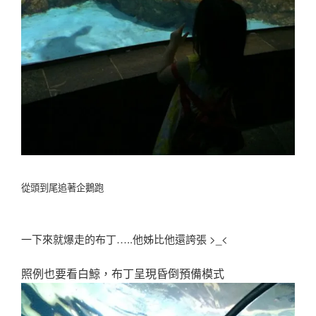
從頭到尾追著企鵝跑
一下來就爆走的布丁…..他姊比他還誇張 >_<
照例也要看白鯨，布丁呈現昏倒預備模式