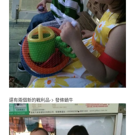
還有兩個新的戰利品-> 發條蝸牛