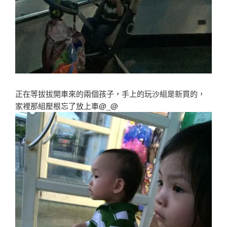
正在等拔拔開車來的兩個孩子，手上的玩沙組是新買的，
家裡那組壓根忘了放上車@_@