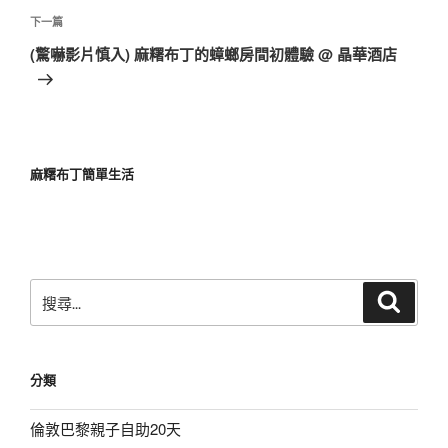
覽
文
下
下一篇
章
一
(驚嚇影片慎入) 麻糬布丁的蟑螂房間初體驗 @ 晶華酒店
篇
文
章
麻糬布丁簡單生活
搜
搜
尋
尋
關
鍵
分類
字:
倫敦巴黎親子自助20天