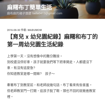
跳
麻糬布丁簡單生活
至
麻布麻的親子旅遊 belle0413@gmail.com
主
要
內
發
2016-08-30
作者:
MABUMOM
容
佈
【育兒 x 幼兒園紀錄】麻糬和布丁的
於
第一周幼兒園生活紀錄
上學第一天，沒有想像中的難分難捨。
到校還沒停好車，孩子就要我們等下把車開走。人都還沒下
車，有沒有這麼急?
你知道教室是哪一間嘛? 孩子～
牽著布丁到教室前，和老師說幾句話，布丁看來有些害羞。
但老師教室門一打開，這孩子脫了鞋，頭也不回的就衝進教室
裡。