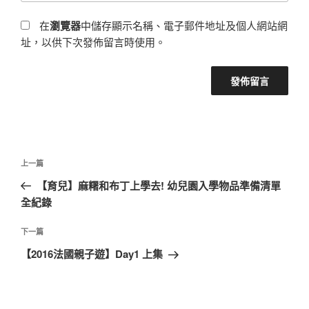
在
瀏覽器
中儲存顯示名稱、電子郵件地址及個人網站網
址，以供下次發佈留言時使用。
文
上
上一篇
章
一
​​​​​​​【育兒】麻糬和布丁上學去! 幼兒園入學物品準備清單
導
篇
全紀錄
覽
文
章
下
下一篇
一
【2016法國親子遊】Day1 上集
篇
文
章