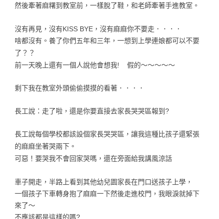
然後牽著麻糬到教室前，一樣脫了鞋，和老師牽著手進教室。
沒有再見，沒有KISS BYE，沒有麻麻你不要走．．．．
啥都沒有。養了你們五年和三年，一想到上學連娘都可以不要
了？？
前一天晚上還有一個人說他會想我!
假的～～～～～
剩下我在教室外頭偷偷摸摸的看著．．．．
長工說：走了啦，還是你要直接去家長哭哭區報到?
長工說每個學校都該設個家長哭哭區，讓我這種比孩子還緊張
的麻麻坐著哭兩下。
可惡！要哭我不會回家哭嗎，還在旁面給我講風涼話
車子開走，半路上看到其他幼兒園家長在門口送孩子上學，
一個孩子下車轉身抱了麻麻一下然後走進校門，我眼淚就掉下
來了～
不應該都是這樣的嗎?