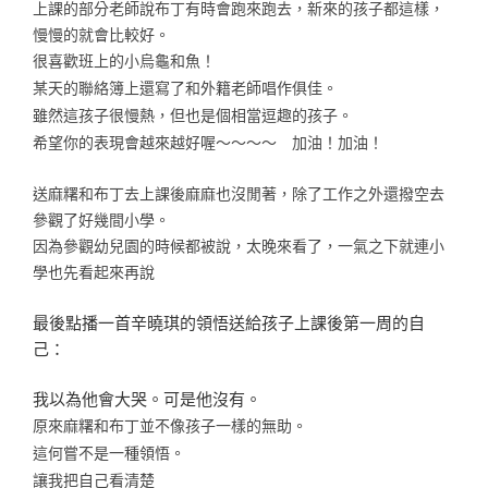
上課的部分老師說布丁有時會跑來跑去，新來的孩子都這樣，
慢慢的就會比較好。
很喜歡班上的小烏龜和魚！
某天的聯絡簿上還寫了和外籍老師唱作俱佳。
雖然這孩子很慢熱，但也是個相當逗趣的孩子。
希望你的表現會越來越好喔～～～～ 加油！加油！
送麻糬和布丁去上課後麻麻也沒閒著，除了工作之外還撥空去
參觀了好幾間小學。
因為參觀幼兒園的時候都被說，太晚來看了，一氣之下就連小
學也先看起來再說
最後點播一首辛曉琪的領悟送給孩子上課後第一周的自
己：
我以為他會大哭。可是他沒有。
原來麻糬和布丁並不像孩子一樣的無助。
這何嘗不是一種領悟。
讓我把自己看清楚