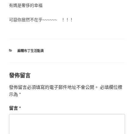
有媽是奢侈的幸福
可惡你居然不在乎~~~~~~ ！！！
分
麻糬布丁生活點滴
類
發佈留言
發佈留言必須填寫的電子郵件地址不會公開。
必填欄位標
示為
*
留言
*