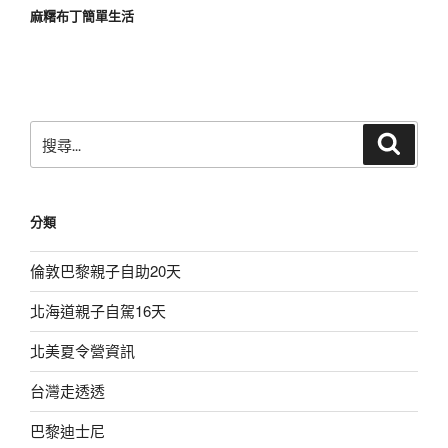
麻糬布丁簡單生活
搜
搜
尋
尋
關
鍵
分類
字:
倫敦巴黎親子自助20天
北海道親子自駕16天
北美夏令營資訊
台灣走透透
巴黎迪士尼