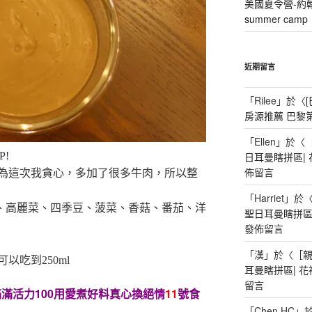
美國夏令營-約
summer camp
近期留言
「
Rilee
」於〈
房源推薦 巴黎
「
Ellen
」於〈
!
日耳曼瞎拼區|
佈留言
為這次我貪心，多加了很多牛肉，所以整
「
Harriet
」於
肉、高麗菜、四季豆、菠菜、香菇、番茄、洋
聖日耳曼瞎拼區
發佈留言
「
漢
」於〈
［
以吃到250ml
耳曼瞎拼區| 
留言
滿活力100用愛煮好料真心換絕情
11
號食
「
Chen HC
」