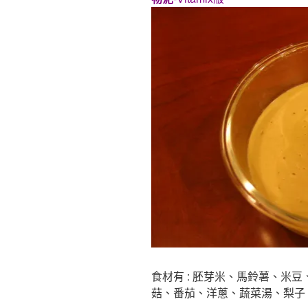
食材有 : 胚芽米、馬鈴薯、米
菇、番茄、洋蔥、蔬菜湯、梨子