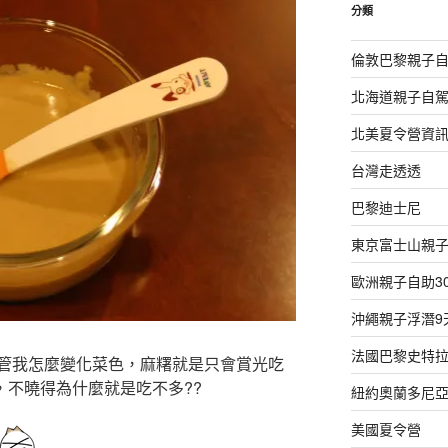
字:
分類
倫敦巴黎親子自
北海道親子自駕
北美夏令營資
台灣走透透
巴黎迪士尼
東京富士山親子
歐洲親子自助3
沖繩親子浮潛9
法國巴黎史特拉
管我怎麼變化菜色，麻糬就是只會賞光吃
手，不曉得為什麼就是吃不多??
紐約奧蘭多尼亞
美國夏令營