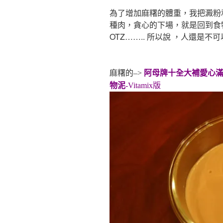
為了增加麻糬的體重，我把澱粉
種肉，貪心的下場，就是回到食物泥
OTZ…….. 所以說 ，人還是不可以太
麻糬的–>
阿母牌十全大補愛心滿
物泥
-Vitamix版