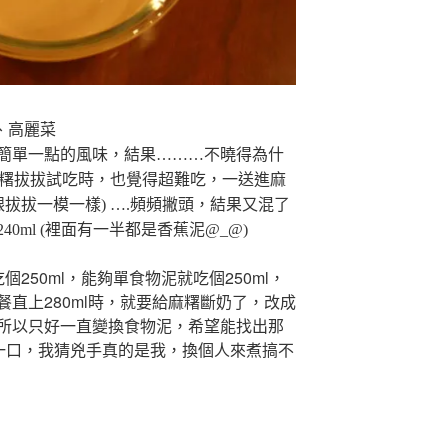
、高麗菜
到簡單一點的風味，結果………不曉得為什
，麻糬拔拔試吃時，也覺得超難吃，一送進麻
跟拔拔一模一樣) ….頻頻撇頭，結果又混了
0ml (裡面有一半都是香蕉泥@_@)
250ml，能夠單食物泥就吃個250ml，
直上280ml時，就要給麻糬斷奶了，改成
所以只好一直變換食物泥，希望能找出那
接一口，我猜兇手真的是我，換個人來煮搞不