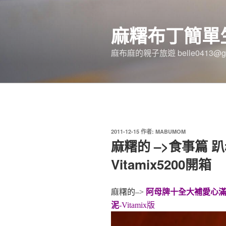
跳
至
麻糬布丁簡單
主
要
麻布麻的親子旅遊 belle0413@gm
內
容
發
2011-12-15
作者:
MABUMOM
佈
麻糬的 –>食事篇 
於
Vitamix5200開箱
麻糬的–>
阿母牌十全大補愛心滿
泥
-Vitamix版