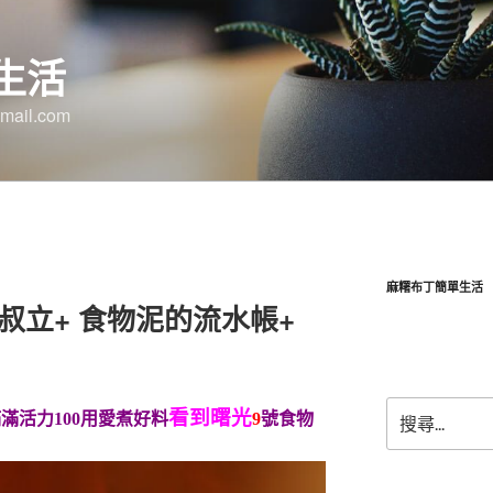
生活
ail.com
麻糬布丁簡單生活
趴叔立+ 食物泥的流水帳+
搜
看到曙光
滿活力100用愛煮好料
9
號食物
尋
關
鍵