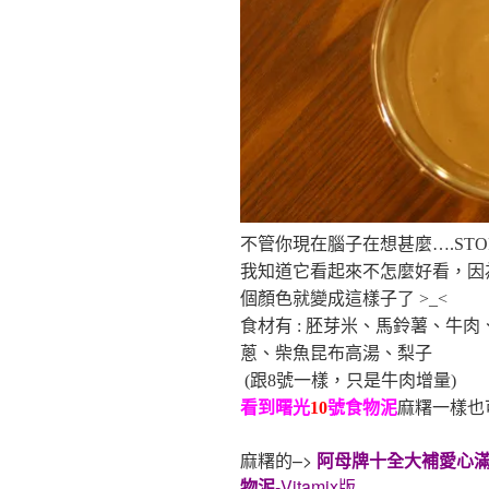
不管你現在腦子在想甚麼….STOP
我知道它看起來不怎麼好看，因
個顏色就變成這樣子了 >_<
食材有 : 胚芽米、馬鈴薯、牛
蔥、柴魚昆布高湯、梨子
(跟8號一樣，只是牛肉增量)
看到曙光
10
號
食物泥
麻糬一樣也可
麻糬的–>
阿母牌十全大補愛心滿
物泥
-Vitamix版