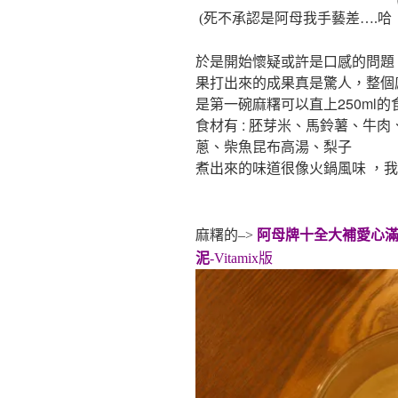
(死不承認是阿母我手藝差….哈
於是開始懷疑或許是口感的問題，
果打出來的成果真是驚人，整個
是第一碗麻糬可以直上250ml的食
食材有 : 胚芽米、馬鈴薯、牛
蔥、柴魚昆布高湯、梨子
煮出來的味道很像火鍋風味 ，我
麻糬的–>
阿母牌十全大補愛心滿
泥
-Vitamix版