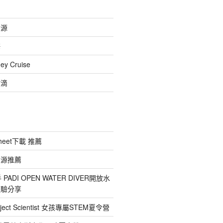
資源
海
 Cruise
點滴
heet下載 推薦
資源推薦
ADI OPEN WATER DIVER開放水
經驗分享
ect Scientist 女孩專屬STEM夏令營