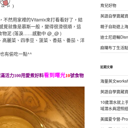
育兒好物
)
英語自學寶藏
不然用家裡的Vitamix來打看看好了，結
感覺就像是慕斯一般，變得很滑很順，這
親子自助遊上
物泥 (落淚……感動中 @_@ )
迪士尼遊輪Disney
肉、高麗菜、四季豆、菠菜、香菇、番茄、洋
麻糬布丁生活
也有偷吃一點^^
近期文章
看到曙光
滿活力100用愛煮好料
10
號
食物
海量英文works
英語自學寶藏
10歲潛水就上手 P
域潛水員證照
美國夏令營-Proj