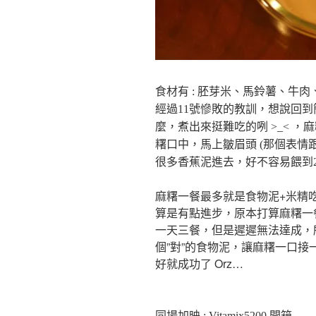
食材有 : 胚芽米、馬鈴薯、牛肉
經過11號慘敗的教訓，想說回
麼，煮出來挺難吃的咧 >_< 
糬口中，馬上皺眉頭 (那個表情
很多香蕉泥進去，好不容易餵到24
麻糬一餐最多就是食物泥+米精吃個
算是有點進步，原本打算麻糬一餐
一天三餐，但是遲遲無法達成，
個”對”的食物泥，讓麻糬一口
好就成功了 Orz…
同場加映 : Vitamix5200 開箱