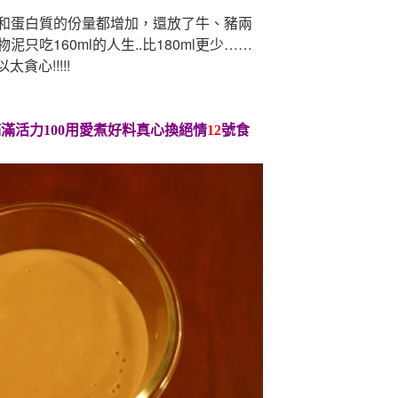
和蛋白質的份量都增加，還放了牛、豬兩
只吃160ml的人生..比180ml更少……
貪心!!!!!
滿活力100用愛煮好料真心換絕情
12
號食