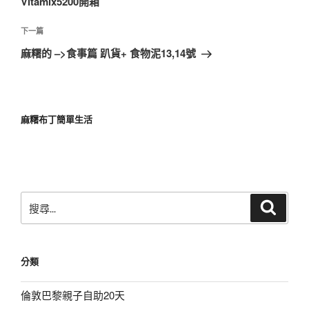
Vitamix5200開箱
覽
文
章
下
下一篇
一
麻糬的 –>食事篇 趴貨+ 食物泥13,14號
篇
文
章
麻糬布丁簡單生活
搜
搜
尋
尋
關
鍵
分類
字:
倫敦巴黎親子自助20天