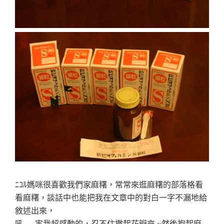
ﾆｺﾙ媽咪很喜歡我們家麻糬，常常來逛麻糬的部落格看
看麻糬，談話中也能把我在文章中的對白一字不漏地給
敘述出來，
吼…..害我超感動的，忍不住撒起花瓣來 ~然後抱起麻