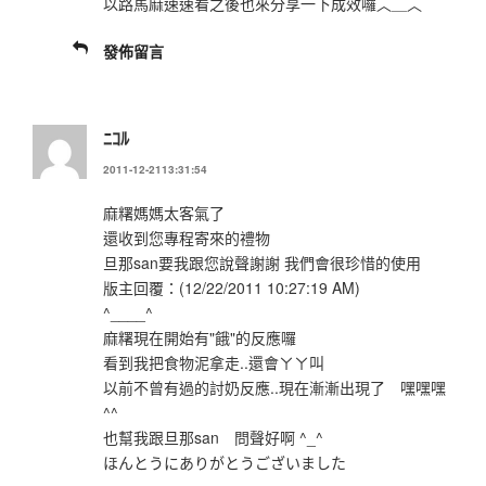
以路馬麻速速看之後也來分享一下成效囉︿＿︿
發佈留言
ﾆｺﾙ
2011-12-2113:31:54
麻糬媽媽太客氣了
還收到您專程寄來的禮物
旦那san要我跟您說聲謝謝 我們會很珍惜的使用
版主回覆：(12/22/2011 10:27:19 AM)
^____^
麻糬現在開始有"餓"的反應囉
看到我把食物泥拿走..還會ㄚㄚ叫
以前不曾有過的討奶反應..現在漸漸出現了 嘿嘿嘿
^^
也幫我跟旦那san 問聲好啊 ^_^
ほんとうにありがとうございました