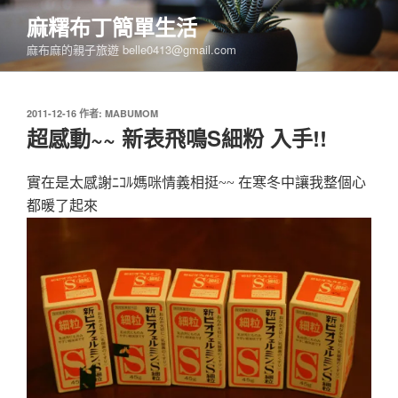
跳
麻糬布丁簡單生活
至
麻布麻的親子旅遊 belle0413@gmail.com
主
要
內
發
2011-12-16
作者:
MABUMOM
容
佈
超感動~~ 新表飛鳴S細粉 入手!!
於
實在是太感謝ﾆｺﾙ媽咪情義相挺~~ 在寒冬中讓我整個心
都暖了起來