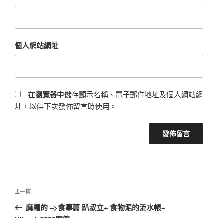
個人網站網址
在
瀏覽器
中儲存顯示名稱、電子郵件地址及個人網站網
址，以供下次發佈留言時使用。
文
上
上一篇
章
一
麻糬的 –>食事篇 趴叔立+ 食物泥的流水帳+
導
篇