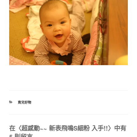
分
育兒好物
類
在〈超感動~~ 新表飛鳴S細粉 入手!!〉中有
5 則留言