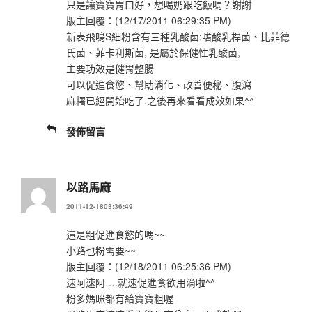
只是讓寶寶胃口好，想喝奶跟吃飯嗎？謝謝
版主回覆：(12/17/2011 06:29:35 PM)
新表飛鳴S細粉含有三種乳酸菌:嗜酸乳桿菌、比菲德
氏菌、菲卡利斯菌, 是屬於保健性乳酸菌,
主要功效是健胃整腸
可以促進食慾、幫助消化、改善便秘、腹瀉
麻糬已經開始吃了.之後再來看看成效如果^^
發佈留言
以路馬麻
2011-12-1803:36:49
這是粗促進食慾的嗎~~
小路也粉需要~~
版主回覆：(12/18/2011 06:25:36 PM)
速阿速阿….就速促進食欲用滴啦^^
粉多媽咪都有給寶寶粗喔