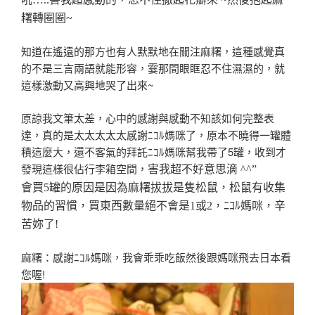
糬轉圈圈~
知道在遙遠的那方也有人默默地在關注麻糬，這種感覺真
的不是三言兩語就能形容，霎那間眼眶忍不住濕濕的，就
這樣激動又高興地哭了出來~
原諒我文筆太差，心中的感謝與感動不知該如何完整表
達，真的是太太太太太感謝ﾆｺﾙ媽咪了，原本不曉得一罐體
積這麼大，還不客氣的拜託ﾆｺﾙ媽咪幫我帶了5罐，收到才
發現這樣很佔行李箱空間，
害我超不好意思滴 ^^”
會買5罐的原因是因為麻糬拔拔是隻松鼠，松鼠有收集
物品的習慣，買東西數量絕不會是1或2，ﾆｺﾙ媽咪，辛
苦妳了!
麻糬：感謝ﾆｺﾙ媽咪，我會乖乖吃飯然後跟媽咪飛去日本看
您喔!