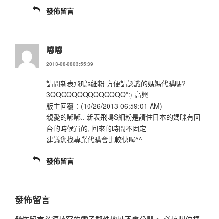
發佈留言
嘟嘟
2013-08-0803:55:39
請問新表飛鳴s細粉 方便請認識的媽媽代購嗎?
3QQQQQQQQQQQQQQ*:) 高興
版主回覆：(10/26/2013 06:59:01 AM)
親愛的嘟嘟.. 新表飛鳴S細粉是請住日本的媽咪有回
台的時候買的, 回來的時間不固定
建議您找專業代購會比較快喔^^
發佈留言
發佈留言
發佈留言必須填寫的電子郵件地址不會公開。
必填欄位標