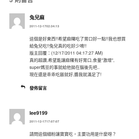
兔兒麻
2011-12-1702:34:13
這個是好東西!!希望麻糬吃了胃口好一點!!我也想買
給兔兒吃!!兔兒真的吃好少唷!!
版主回覆：(12/17/2011 04:17:27 AM)
真的超讚,希望能讓麻糬有好胃口,食量"激增",
super媽豆的事就給他拋在腦後先吧..
現在還是乖乖吃飯就好,醬我就滿足了!
發佈留言
lee9199
2011-12-1717:07:07
請問這個細粉讓寶寶吃，主要功用是什麼呀？