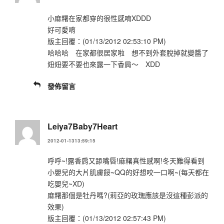
小麻糬在家都穿的很性感唷XDDD
好可愛唷
版主回覆：(01/13/2012 02:53:10 PM)
哈哈哈 在家都很居家啦 想不到外套脫掉就變醬了
妞妞要不要也來露一下香肩～ XDD
發佈留言
Leiya7Baby7Heart
2012-01-1313:59:15
呼呼~!露香肩又舔嘴唇!麻糬真性感啊!冬天難得看到
小嬰兒的大片肌膚餒~QQ的好想咬一口啊~(每天都在
吃嬰兒~XD)
麻糬那個是牡丹嗎?(莉亞的玫瑰應該是沒這種彭派的
效果)
版主回覆：(01/13/2012 02:57:43 PM)