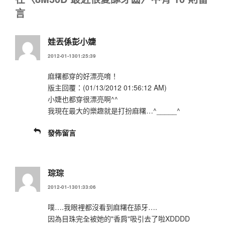
言
娃丟係彭小婕
2012-01-1301:25:39
麻糬都穿的好漂亮唷！
版主回覆：(01/13/2012 01:56:12 AM)
小婕也都穿很漂亮啊^^
我現在最大的樂趣就是打扮麻糬…^_____^
發佈留言
琮琮
2012-01-1301:33:06
噗….我眼裡都沒看到麻糬在舔牙….
因為目珠完全被她的"香肩"吸引去了啦XDDDD