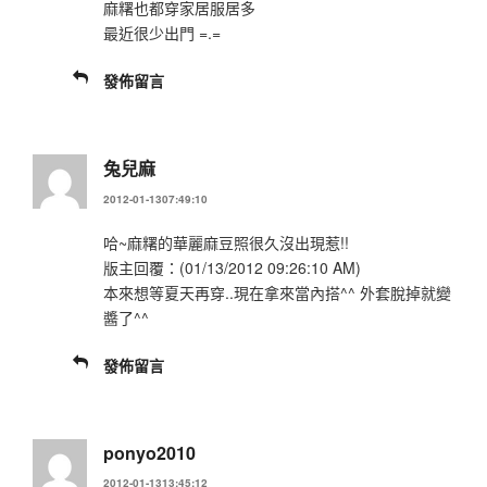
麻糬也都穿家居服居多
最近很少出門 =.=
發佈留言
兔兒麻
2012-01-1307:49:10
哈~麻糬的華麗麻豆照很久沒出現惹!!
版主回覆：(01/13/2012 09:26:10 AM)
本來想等夏天再穿..現在拿來當內搭^^ 外套脫掉就變
醬了^^
發佈留言
ponyo2010
2012-01-1313:45:12