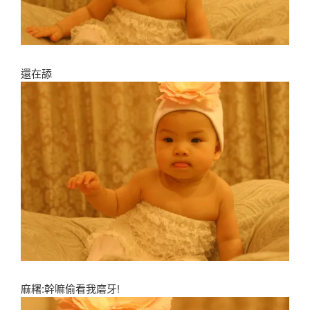
還在舔
麻糬:幹嘛偷看我磨牙!