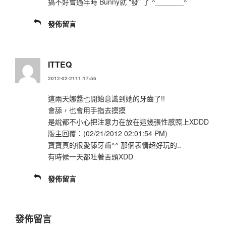
搞不好會過年時 Bunny就 "發" 了 ^_______^
發佈留言
ITTEQ
2012-02-2111:17:56
這兩天娜醬也開始意識到她的牙齒了!!
會舔，也會用手指去摸摸
是說都不小心把注意力在放在這幾張性感照上XDDD
版主回覆：(02/21/2012 02:01:54 PM)
寶寶真的很愛舔牙齒^^ 那個表情超好玩的..
有時候一天都吐著舌頭XDD
發佈留言
發佈留言