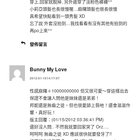
穿上,回家就脫掉, 另外還穿了淡粉色褲襪^^
小莉亞頭髮也長很慢喔…麻糬頭髮也很長很慢
真希望快點看到一頭秀髮 XD
忘了說 外套沒拍到…我找看看有沒有其他有拍到的
再po上來^^
發佈留言
Bunny My Love
2012-01-1514:17:07
性感麻糬＋10000000000 但又很可愛～穿這樣出去
保證不會讓人問他是妹妹還是弟弟！
邦妮還是無齒之徒，但也很愛舔上唇吔！還會滋滋作
響，真好玩！
版主回覆：(01/15/2012 03:36:41 PM)
還好沒人問.. 不然我就要回家哭了 Orz….
呵呵呵 無齒之徒 XD 應該很快就要發牙了!!