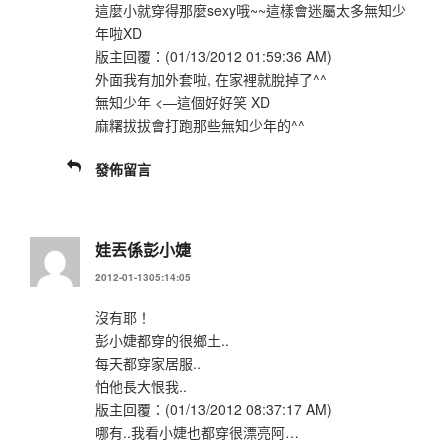
這麼小就穿得那麼sexy哦~~這樣會迷屬太多無知少
年啦XD
版主回覆：(01/13/2012 01:59:36 AM)
外面我有加外套啦, 在家裡就脫掉了^^
無知少年 <—這個好好笑 XD
麻糬拔拔會打跑那些無知少年的^^
發佈留言
娃丟係彭小婕
2012-01-1305:14:05
沒有耶！
彭小婕都穿的很鄉土..
每天都穿家居服..
怕他長大恨我..
版主回覆：(01/13/2012 08:37:17 AM)
哪有..我看小婕也都穿很漂亮阿…