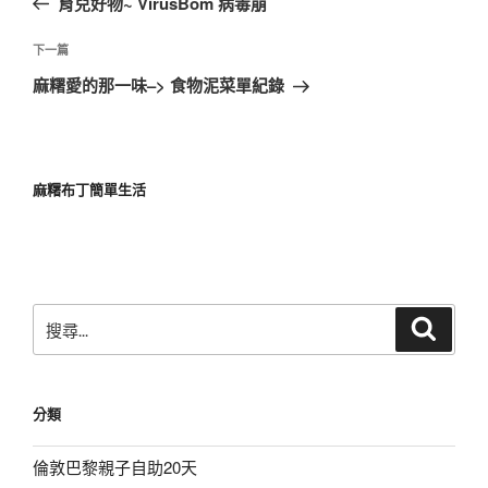
育兒好物~ VirusBom 病毒崩
導
篇
覽
文
下
下一篇
章
一
麻糬愛的那一味–> 食物泥菜單紀錄
篇
文
章
麻糬布丁簡單生活
搜
搜
尋
尋
關
鍵
分類
字:
倫敦巴黎親子自助20天