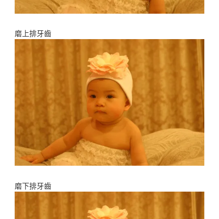
磨上排牙齒
磨下排牙齒