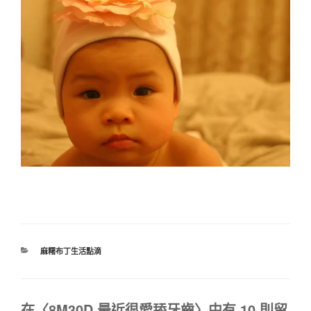
分
麻糬布丁生活點滴
類
在〈8M30D 最近很愛舔牙齒〉中有 10 則留