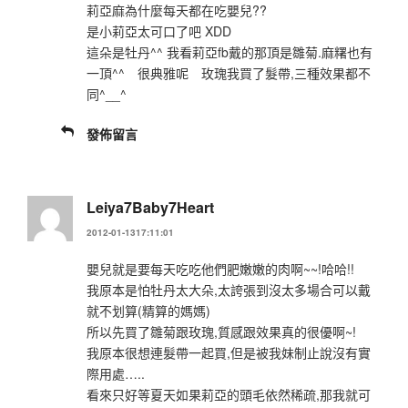
莉亞麻為什麼每天都在吃嬰兒??
是小莉亞太可口了吧 XDD
這朵是牡丹^^ 我看莉亞fb戴的那頂是雛菊.麻糬也有
一頂^^ 很典雅呢 玫瑰我買了髮帶,三種效果都不
同^__^
發佈留言
Leiya7Baby7Heart
2012-01-1317:11:01
嬰兒就是要每天吃吃他們肥嫩嫩的肉啊~~!哈哈!!
我原本是怕牡丹太大朵,太誇張到沒太多場合可以戴
就不划算(精算的媽媽)
所以先買了雛菊跟玫瑰,質感跟效果真的很優啊~!
我原本很想連髮帶一起買,但是被我妹制止說沒有實
際用處…..
看來只好等夏天如果莉亞的頭毛依然稀疏,那我就可