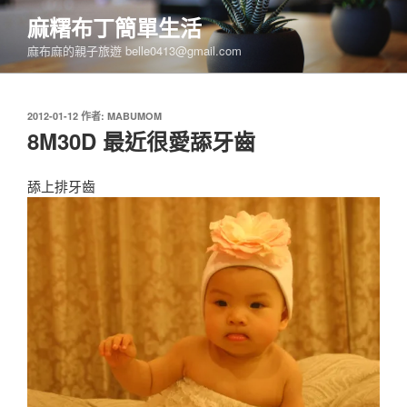
跳
麻糬布丁簡單生活
至
麻布麻的親子旅遊 belle0413@gmail.com
主
要
內
發
2012-01-12
作者:
MABUMOM
容
佈
8M30D 最近很愛舔牙齒
於
舔上排牙齒