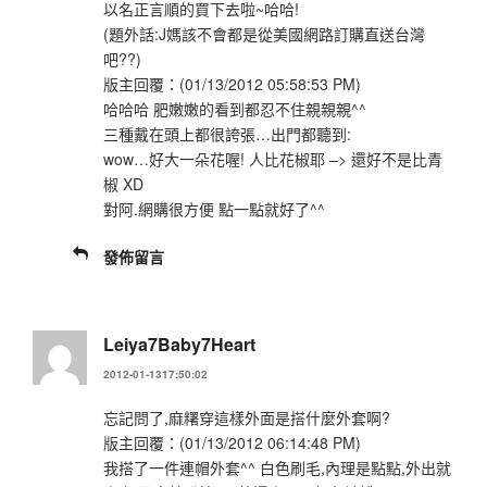
以名正言順的買下去啦~哈哈!
(題外話:J媽該不會都是從美國網路訂購直送台灣
吧??)
版主回覆：(01/13/2012 05:58:53 PM)
哈哈哈 肥嫩嫩的看到都忍不住親親親^^
三種戴在頭上都很誇張…出門都聽到:
wow…好大一朵花喔! 人比花椒耶 –> 還好不是比青
椒 XD
對阿.網購很方便 點一點就好了^^
發佈留言
Leiya7Baby7Heart
2012-01-1317:50:02
忘記問了,麻糬穿這樣外面是搭什麼外套啊?
版主回覆：(01/13/2012 06:14:48 PM)
我搭了一件連帽外套^^ 白色刷毛,內理是點點,外出就