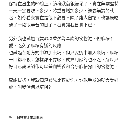
保持在出生的50線上
，
這樣我就很滿足了
，實在無需堅持
一天一定要吃下多少
，體重要增加多少
，過去無謂的執
著
，如今看來實在是很不必要
。除了庸人自擾
，也讓麻糬
過了一段很辛苦的日子
。著實讓我自責不已
。
另外我也試過百歲派以香蕉為基底的食物泥
，但麻糬不
愛
，吃久了麻糬有膩的反應
。
也試過在配方奶中添加米精
，但只要奶中加入米精
，麻糬
一口都不吸
，怎樣都不肯吸
，就算用餵的也不吃
，
所以只
好自己設法製作可以兼顧營養和合乎麻糬胃口的食物泥
。
感謝拔拔
，我就知道女兒比較愛你
，你親手煮的就大受好
評
，叫我情何以堪阿?
分
麻糬布丁生活點滴
類