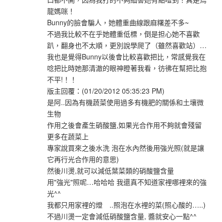
龍媽咪！
Bunny的臉會騙人，她體重曲線跟麻糬差不多~
不過我比較不在乎她體重低標，倒是担心她不喜歡
趴，翻身也不太順，更別說學爬了（雖然喜歡站）…
我也是覺得Bunny以後會比較喜歡把比，常感覺我在
唸把比時她那清澈的眼神瞪著我看，彷彿在幫把比抱
不平!！！
版主回覆：(01/20/2012 05:35:23 PM)
是阿..因為有機蔬菜使用過多有機肥的關係和土壤微
生物
作用之後會產生硝酸鹽,如果光合作用不夠就會殘留
更多在蔬菜上
專家說買來之後水洗 泡在水內然後用強光照(就是讓
它再行光合作用的意思)
然後川燙,就可以減低葉菜類的硝酸鹽含量
用"強光"照呢…哈哈哈 我還真不知道家裡哪裡來的強
光^^
我都只用家裡的燈 ..照泡在水裡的菜(照心酸的…..)
不過川燙一定會減低硝酸鹽含量, 醬就安心一點^^