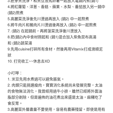
3.
胚芽米洗淨
，和米豆及馬鈴薯一起放入電鍋內煮
(鍋1)
4.將
紅蘿蔔、洋蔥、香菇
、
蘋果
、水梨、番茄放入另一鍋中
(鍋2)熬煮
5.高麗菜洗淨後先川燙過再放入
(鍋2) 中一起熬煮
6.將牛肉片和豬肉片川燙過後再放入
(鍋2)
中一起熬煮
7.
(鍋2)
在起鍋前
，再將
菠菜
洗淨後川燙放入
8.把
(鍋2)內
中食材撈起和
(鍋1)混合
加入
柴魚昆布
高湯
和
(鍋2)
蔬菜湯
9.先用cuisine打碎所有食材
，然後再用Vitamix打成滑順泥
狀
10. 打完收工~~休息去XD
小叮嚀
：
1. 米豆先用水煮過可以避免脹氣
。
2. 肉類只能挑選瘦肉
，寶寶消化系統尚未發展完整
，太油
的食物無法消化
，我曾經用過牛小排
，雖然已經將外面油
脂部分剃除
，但是遍佈的油花煮出來還是太油
，麻糬吃了
會反胃
。
3.高麗菜外層盡量不要使用
，容易有農藥殘留
。即使是用有