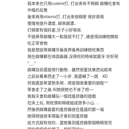
我本來也只用cuisine打, 打出來有不夠綿 麻糬吃會有
作嘔的反應
後來再用vitamix打..打出來很綿密 很好吞嚥
慢慢地提升濃度, 越來越濃..
打綿密有個好處,分子小好吸收.
不過再等麻糬大一點我就不打了..總是得訓練她開始
吃正常食物
我是想說等麻糬牙齒長齊後再訓練她咬東西
現在麻糬都在啃固齒器,沒得咬的時候就磨牙 好好笑
^__^
麻糬目前還是爬行動物…雖然很愛扶東西站起來
之前扶著東西走了一小步. 我還嚇了一跳 XD
但我還是希望她多爬…爬是個很重要的過程^^
等會走了之後.叫她爬她也不肯了吧~~
我每天會和麻糬玩一個找遙控器的遊戲
在床上玩, 用枕頭和棉被組成很多小山….
然後把麻糬最愛的遙控器放在遙遠的那一端
她得爬過很多障礙才拿的到遙控器
這方式超有效的…當她看到遙控器那個眼睛發亮