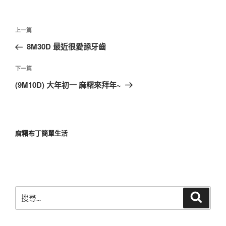
文
上
上一篇
章
一
8M30D 最近很愛舔牙齒
導
篇
覽
文
下
下一篇
章
一
(9M10D) 大年初一 麻糬來拜年~
篇
文
章
麻糬布丁簡單生活
搜
搜
尋
尋
關