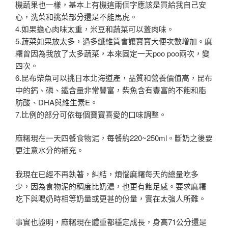
機蔬果也一樣
，
基本上有機這兩個字應該是買給我自己安
心
，洗菜和挑菜部分還是不能馬虎
。
4.
如果擔心肉味太重
，
米豆和蔬菜可以蓋肉味
。
5.
蔬菜如果放太多
，
過多
纖維質會讓寶寶大便次數增加
。麻
糬曾因為我放了太多蔬菜
，本來固定一天poo poo兩次
，變
四次
。
6.昆布柴魚可以挑日本北海道產
，品質和營養價值高
，昆布
中的鈣、磷、鐵含量非常豐富
，柴魚含有豐富的不飽和脂
肪酸、DHA與維生素E
。
7.
比例的部分可依每個寶寶喜愛的口味調整
。
麻糬現在一天四餐食物泥
，每餐約220~250ml
。斷奶之後要
更注意水分的補充
。
我現在已經不再執著
，糾結
，煩惱
麻糬每天的總量吃多
少
，因為食物泥的稠度比奶濃
，
也更有飽足感
。要求麻糬
吃下與喝奶時
相等
奶量或更甚的份量
，實在太強人所難
。
事實也證明
，麻糬現在體重都穩定成長
，身高71公分
還是