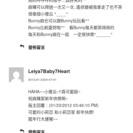
爬的呼呼呼的樣子…超好笑的^^
麻糬可以爬過一次又一次..遙控器被我拿走了也不哭
很像個小傻瓜 ^____^
Bunny麻也可以跟Bunny玩玩看^^
Bunny比較愛妳啦^^ 看Bunny每天都笑咪咪的
每天和Bunny麻在一起 一定很快樂^______^
發佈留言
Leiya7Baby7Heart
2012-01-2304:47:41
HAHA~~小傻瓜~!!真可愛餒~
祝麻糬家新年快樂啊~
版主回覆：(01/23/2012 03:46:10 PM)
可愛的小莉亞 和小莉亞家 新年快樂!
龍年行大運喔~~
發佈留言