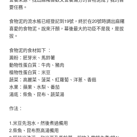
要任務
。
食物泥的流水帳已經登記到19號
，終於在20號時調出麻糬
喜愛的食物泥
。說來汗顏
，幕後最大的功臣
不是我
，
是拔
拔
。
食物泥的食材如下
：
澱粉：胚芽米
、馬鈴薯
動物性蛋白質：牛肉
、豬肉
植物性蛋白質：
米豆
蔬菜：高麗菜
、菠菜、紅蘿蔔、洋蔥、香菇
水果：蘋果
、水梨、番茄
湯底：柴魚、昆布、蔬菜湯
作法
：
1.
米豆先泡水
，然後煮過備用
2.
柴魚、昆布熬高湯備用