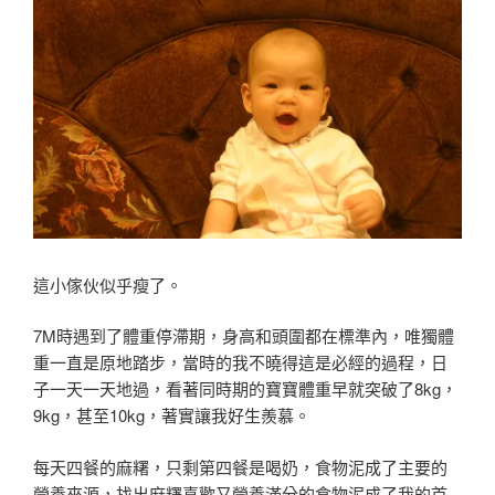
這小傢伙似乎瘦了
。
7M時遇到了體重停滯期
，身高和頭圍都在標準內
，唯獨體
重一直是
原地踏步
，
當時的我不曉得這是必經的過程
，日
子一天一天地過
，看著同時期的寶寶體重早就突破了8kg
，
9kg
，
甚至10kg
，著實讓我好生羨慕
。
每天四餐的麻糬
，只剩第四餐是喝奶
，食物泥成了主要的
營養來源
，找出麻糬喜歡又營養滿分的食物泥成了我的首