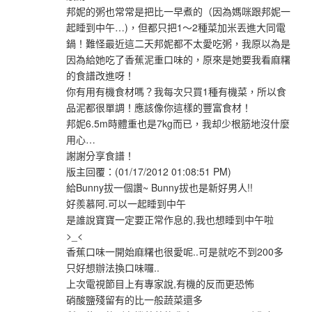
邦妮的粥也常常是把比一早煮的（因為媽咪跟邦妮一
起睡到中午…)，但都只把1～2種菜加米丟進大同電
鍋！難怪最近這二天邦妮都不太愛吃粥，我原以為是
因為給她吃了香蕉泥重口味的，原來是她要我看麻糬
的食譜改進呀！
你有用有機食材嗎？我每次只買1種有機菜，所以食
品泥都很單調！應該像你這樣的豐富食材！
邦妮6.5m時體重也是7kg而已，我却少根筋地沒什麼
用心…
謝謝分享食譜！
版主回覆：(01/17/2012 01:08:51 PM)
給Bunny拔一個讚~ Bunny拔也是新好男人!!
好羨慕阿.可以一起睡到中午
是誰說寶寶一定要正常作息的,我也想睡到中午啦
>_<
香蕉口味一開始麻糬也很愛呢..可是就吃不到200多
只好想辦法換口味囉..
上次電視節目上有專家說,有機的反而更恐怖
硝酸鹽殘留有的比一般蔬菜還多